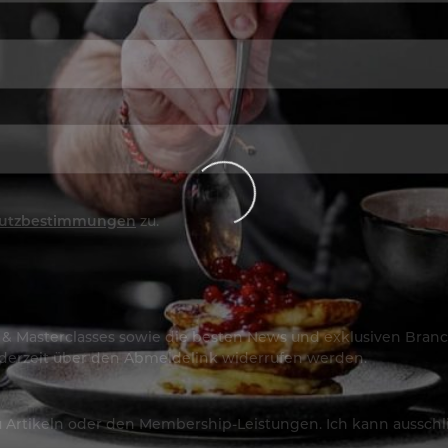
utzbestimmungen
zu.
os & Masterclasses sowie die besten News und exklusiven Branc
jederzeit über den Abmeldelink widerrufen werden.
Artikeln oder den Membership-Leistungen. Ich kann ausschließ