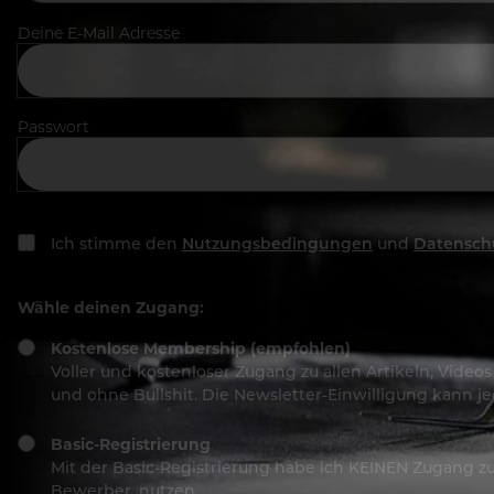
Deine E-Mail Adresse
Passwort
Ich stimme den
Nutzungsbedingungen
und
Datensch
Wähle deinen Zugang:
Kostenlose Membership (empfohlen)
Voller und kostenloser Zugang zu allen Artikeln, Vide
und ohne Bullshit. Die Newsletter-Einwilligung kann 
Basic-Registrierung
Mit der Basic-Registrierung habe ich KEINEN Zugang zu 
Bewerber, nutzen.