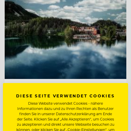
TOP ARBEITGEBER
DIESE SEITE VERWENDET COOKIES
Hotel Hochschober
Diese Website verwendet Cookies - nähere
Informationen dazu und zu Ihren Rechten als Benutzer
finden Sie in unserer Datenschutzerklärung am Ende
9565 Ebene Reichenau, Österreich
der Seite. Klicken Sie auf „Alle Akzeptieren“, um Cookies
zu akzeptieren und direkt unsere Webseite besuchen zu
können, oder klicken Sie auf „Cookie-Einstellungen“, um