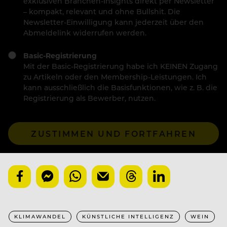
exklusiven Branchen-Insights direkt per Newsletter
– kompakt, relevant und ohne Bullshit. Die
Newsletter-Einwilligung kann jederzeit über den
Abmeldelink widerrufen werden.
Basic-Registrierung
Mit der Basic-Registrierung habe ich KEINEN Zugang
zu Artikeln oder den Membership-Leistungen. Ich
kann ausschließlich die Basisfunktionen, wie z. B. die
Registrierung als Bewerber, nutzen.
ZUSTIMMEN UND FORTFAHREN
KLIMAWANDEL
KÜNSTLICHE INTELLIGENZ
WEIN