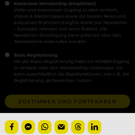
Kostenlose Membership (empfohlen)
Voller und kostenloser Zugang zu allen Artikeln,
Videos & Masterclasses sowie die besten News und
exklusiven Branchen-Insights direkt per Newsletter
– kompakt, relevant und ohne Bullshit. Die
Newsletter-Einwilligung kann jederzeit über den
Abmeldelink widerrufen werden.
Basic-Registrierung
Mit der Basic-Registrierung habe ich KEINEN Zugang
zu Artikeln oder den Membership-Leistungen. Ich
kann ausschließlich die Basisfunktionen, wie z. B. die
Registrierung als Bewerber, nutzen.
ZUSTIMMEN UND FORTFAHREN