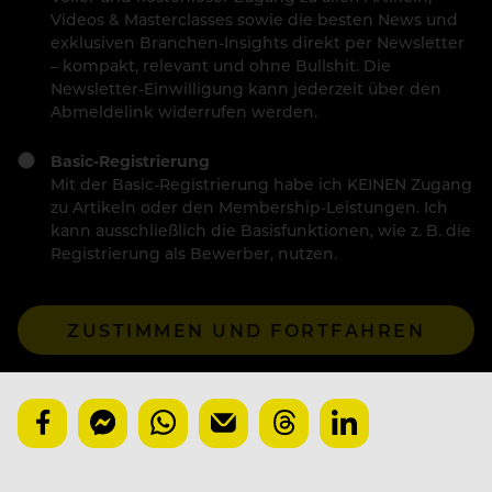
Videos & Masterclasses sowie die besten News und
exklusiven Branchen-Insights direkt per Newsletter
– kompakt, relevant und ohne Bullshit. Die
Newsletter-Einwilligung kann jederzeit über den
Abmeldelink widerrufen werden.
Basic-Registrierung
Mit der Basic-Registrierung habe ich KEINEN Zugang
zu Artikeln oder den Membership-Leistungen. Ich
kann ausschließlich die Basisfunktionen, wie z. B. die
Registrierung als Bewerber, nutzen.
ZUSTIMMEN UND FORTFAHREN