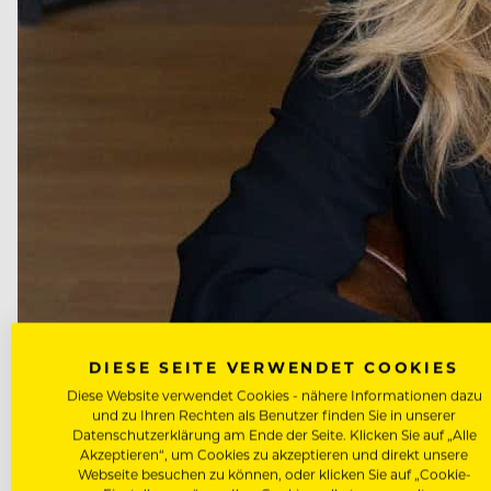
DIESE SEITE VERWENDET COOKIES
Diese Website verwendet Cookies - nähere Informationen dazu
und zu Ihren Rechten als Benutzer finden Sie in unserer
Datenschutzerklärung am Ende der Seite. Klicken Sie auf „Alle
Akzeptieren“, um Cookies zu akzeptieren und direkt unsere
Webseite besuchen zu können, oder klicken Sie auf „Cookie-