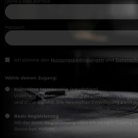
Deine E-Mail Adresse
Passwort
Ich stimme den
Nutzungsbedingungen
und
Datensch
Wähle deinen Zugang:
Kostenlose Membership (empfohlen)
Voller und kostenloser Zugang zu allen Artikeln, Vide
und ohne Bullshit. Die Newsletter-Einwilligung kann 
Basic-Registrierung
Mit der Basic-Registrierung habe ich KEINEN Zugang zu 
Bewerber, nutzen.