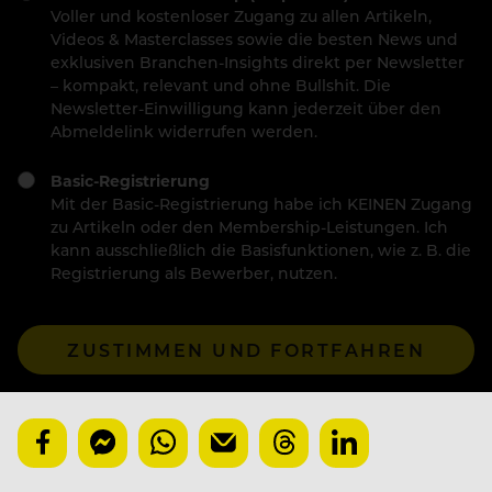
Voller und kostenloser Zugang zu allen Artikeln,
Videos & Masterclasses sowie die besten News und
exklusiven Branchen-Insights direkt per Newsletter
– kompakt, relevant und ohne Bullshit. Die
Newsletter-Einwilligung kann jederzeit über den
Abmeldelink widerrufen werden.
Basic-Registrierung
Mit der Basic-Registrierung habe ich KEINEN Zugang
zu Artikeln oder den Membership-Leistungen. Ich
kann ausschließlich die Basisfunktionen, wie z. B. die
Registrierung als Bewerber, nutzen.
ZUSTIMMEN UND FORTFAHREN