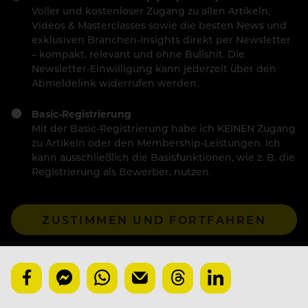
Voller und kostenloser Zugang zu allen Artikeln,
Videos & Masterclasses sowie die besten News und
exklusiven Branchen-Insights direkt per Newsletter
– kompakt, relevant und ohne Bullshit. Die
Newsletter-Einwilligung kann jederzeit über den
Abmeldelink widerrufen werden.
Basic-Registrierung
Mit der Basic-Registrierung habe ich KEINEN Zugang
zu Artikeln oder den Membership-Leistungen. Ich
kann ausschließlich die Basisfunktionen, wie z. B. die
Registrierung als Bewerber, nutzen.
ZUSTIMMEN UND FORTFAHREN