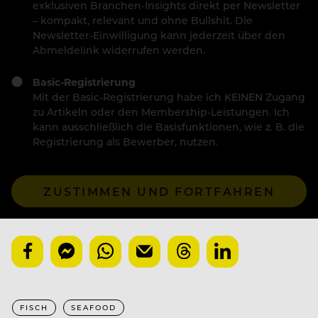
exklusiven Branchen-Insights direkt per Newsletter
– kompakt, relevant und ohne Bullshit. Die
Newsletter-Einwilligung kann jederzeit über den
Abmeldelink widerrufen werden.
Basic-Registrierung
Mit der Basic-Registrierung habe ich KEINEN Zugang
zu Artikeln oder den Membership-Leistungen. Ich
kann ausschließlich die Basisfunktionen, wie z. B. die
Registrierung als Bewerber, nutzen.
ZUSTIMMEN UND FORTFAHREN
FISCH
SEAFOOD