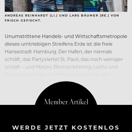
ANDREAS REINHARDT (LI.) UND LARS BÄUMER (RE.) VON
FRISCH GEFISCHT.
Unumstrittene Handels- und Wirtschaftsmetropole
dieses umtriebigen Streifens Erde ist die freie
Hansestadt Hamburg. Der Hafen, der niemals
schläft, das Partyviertel St. Pauli, das noch weniger
schläft – und Matjes, Bismarckhering, Lachs und
Krabben gehören zur Millionenstadt wie der
Eiffelturm zu Paris.
WERDE JETZT KOSTENLOS