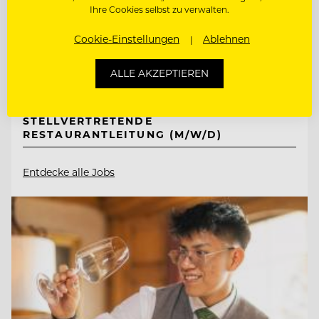
Ihre Cookies selbst zu verwalten.
Resorts
Cookie-Einstellungen
Ablehnen
06536 Südharz/ OT Stolberg, Deutschland
ALLE AKZEPTIEREN
SOUS CHEF GOURMET (M/W/D)
STELLVERTRETENDE
RESTAURANTLEITUNG (M/W/D)
Entdecke alle Jobs