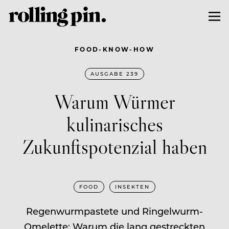
FOOD-KNOW-HOW
AUSGABE 239
Warum Würmer
kulinarisches
Zukunftspotenzial haben
FOOD
INSEKTEN
Regenwurmpastete und Ringelwurm-
Omelette: Warum die lang gestreckten