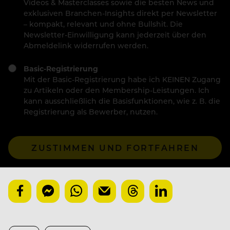
Videos & Masterclasses sowie die besten News und
exklusiven Branchen-Insights direkt per Newsletter
– kompakt, relevant und ohne Bullshit. Die
Newsletter-Einwilligung kann jederzeit über den
Abmeldelink widerrufen werden.
Basic-Registrierung
Mit der Basic-Registrierung habe ich KEINEN Zugang
zu Artikeln oder den Membership-Leistungen. Ich
kann ausschließlich die Basisfunktionen, wie z. B. die
Registrierung als Bewerber, nutzen.
ZUSTIMMEN UND FORTFAHREN