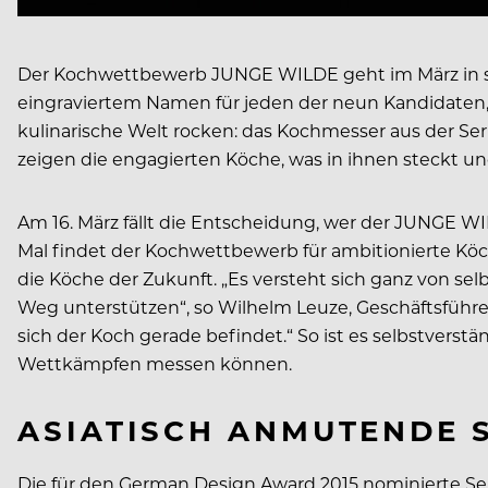
Der Kochwettbewerb JUNGE WILDE geht im März in sei
eingraviertem Namen für jeden der neun Kandidaten, 
kulinarische Welt rocken: das Kochmesser aus der Ser
zeigen die engagierten Köche, was in ihnen steckt und
Am 16. März fällt die Entscheidung, wer der JUNGE WIL
Mal findet der Kochwettbewerb für ambitionierte Köch
die Köche der Zukunft. „Es versteht sich ganz von s
Weg unterstützen“, so Wilhelm Leuze, Geschäftsführer
sich der Koch gerade befindet.“ So ist es selbstverstä
Wettkämpfen messen können.
ASIATISCH ANMUTENDE 
Die für den German Design Award 2015 nominierte Serie