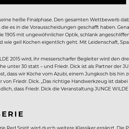
ne heiße Finalphase. Den gesamten Wettbewerb dabei: e
die es in die Vorausscheidungen geschafft haben. Gena
ie 1905 mit ungewöhnlicher Optik, schlank angeschliffe
 wie geil Kochen eigentlich geht. Mit Leidenschaft, Spa
DE 2015 wird, ihr messerscharfer Begleiter wird den drei
e unter 30 statt – und Friedr. Dick ist als Partner der
elbst, dass wir Köche vom Azubi, einem Jungkoch bis hi
 von Friedr. Dick. „Das richtige Handwerkzeug ist dabei
ndlich, dass Friedr. Dick die Veranstaltung JUNGE WILDE 
SERIE
 Red Spirit wird durch weitere Klassiker ergänzt. Die Pr