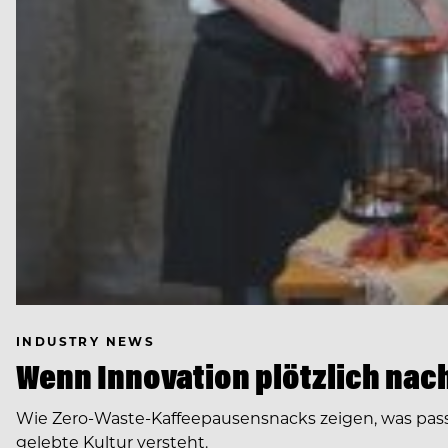
INDUSTRY NEWS
Wenn Innovation plötzlich nach 
Wie Zero-Waste-Kaffeepausensnacks zeigen, was pas
gelebte Kultur versteht.