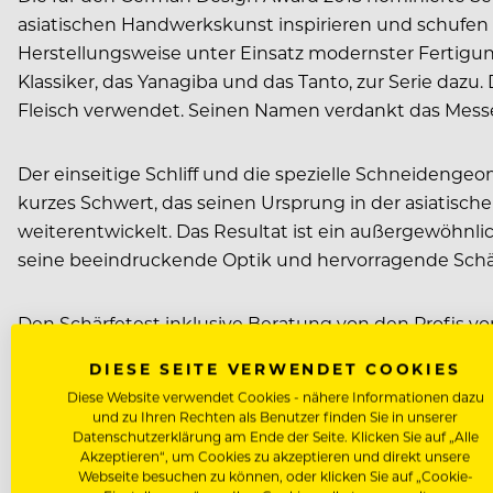
asiatischen Handwerkskunst inspirieren und schufen 
Herstellungsweise unter Einsatz modernster Fertigung
Klassiker, das Yanagiba und das Tanto, zur Serie daz
Fleisch verwendet. Seinen Namen verdankt das Messer
Der einseitige Schliff und die spezielle Schneideng
kurzes Schwert, das seinen Ursprung in der asiatis
weiterentwickelt. Das Resultat ist ein außergewöhn
seine beeindruckende Optik und hervorragende Schä
Den Schärfetest inklusive Beratung von den Profis von
in Halle A4 Stand 117 machen.
DIESE SEITE VERWENDET COOKIES
Diese Website verwendet Cookies - nähere Informationen dazu
Friedr. Dick GmbH & Co. KG
und zu Ihren Rechten als Benutzer finden Sie in unserer
Datenschutzerklärung am Ende der Seite. Klicken Sie auf „Alle
www.dick.de
Akzeptieren“, um Cookies zu akzeptieren und direkt unsere
Webseite besuchen zu können, oder klicken Sie auf „Cookie-