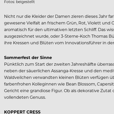
Fotos: beigestellt
Nicht nur die Kleider der Damen zieren dieses Jahr f
gewesene Vielfalt an frischem Grün, Rot, Violett un
aromatisch für den ultimativen letzten Schliff. Das w
ausgezeichnet wurde, oder 3-Sterne-Koch Thomas Büh
ihre Kressen und Blüten vom Innovationsführer in d
Sommerfest der Sinne
Pünktlich zum Start der zweiten Jahreshälfte überra
neben der säuerlichen Assanga-Kresse und den medit
Waldveilchen verwandten kleinen Blüten verfügen üb
farbenfrohen Kolleginnen wie Bean Blossom, Capers
Gericht eine grandiose Figur. Ob als dekorative Zut
vollendeten Genuss.
KOPPERT CRESS