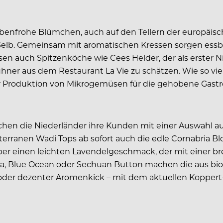
arbenfrohe Blümchen, auch auf den Tellern der europäis
d Gelb. Gemeinsam mit aromatischen Kressen sorgen essb
issen auch Spitzenköche wie Cees Helder, der als erster
ner aus dem Restaurant La Vie zu schätzen. Wie so vie
er Produktion von Mikrogemüsen für die gehobene Gastr
schen die Niederländer ihre Kunden mit einer Auswahl 
erranen Wadi Tops ab sofort auch die edle Cornabria B
er einen leichten Lavendelgeschmack, der mit einer b
ita, Blue Ocean oder Sechuan Button machen die aus 
at oder dezenter Aromenkick – mit dem aktuellen Kopp