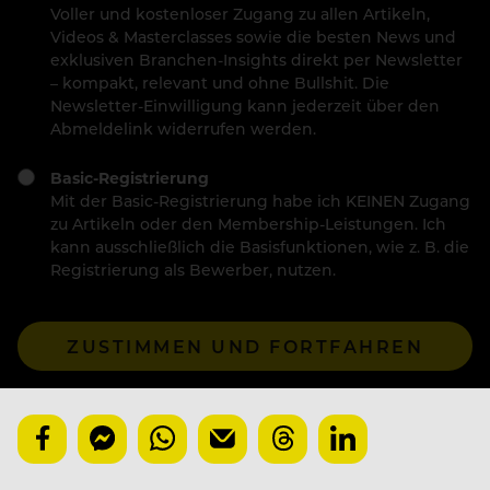
Voller und kostenloser Zugang zu allen Artikeln,
Videos & Masterclasses sowie die besten News und
exklusiven Branchen-Insights direkt per Newsletter
– kompakt, relevant und ohne Bullshit. Die
Newsletter-Einwilligung kann jederzeit über den
Abmeldelink widerrufen werden.
Basic-Registrierung
Mit der Basic-Registrierung habe ich KEINEN Zugang
zu Artikeln oder den Membership-Leistungen. Ich
kann ausschließlich die Basisfunktionen, wie z. B. die
Registrierung als Bewerber, nutzen.
ZUSTIMMEN UND FORTFAHREN