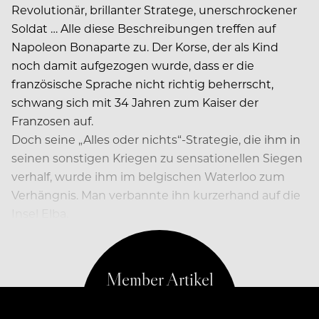
Revolutionär, brillanter Stratege, unerschrockener
Soldat … Alle diese Beschreibungen treffen auf
Napoleon Bonaparte zu. Der Korse, der als Kind
noch damit aufgezogen wurde, dass er die
französische Sprache nicht richtig beherrscht,
schwang sich mit 34 Jahren zum Kaiser der
Franzosen auf.
Doch seine „Alles oder nichts“-Strategie, die ihm in
seinen sonstigen Kriegen zu sensationellen Siegen
verhalf, wurde ihm im belgischen Waterloo zum
Verhängnis. Man verbannte ihn kurzerhand auf die
Insel Elba.
Das mit der Verbannung kommt dir bekannt vor?