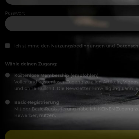
Passwort
Ich stimme den
Nutzungsbedingungen
und
Datensch
Wähle deinen Zugang:
Kostenlose Membership (empfohlen)
Voller und kostenloser Zugang zu allen Artikeln, Vide
und ohne Bullshit. Die Newsletter-Einwilligung kann 
Basic-Registrierung
Mit der Basic-Registrierung habe ich KEINEN Zugang zu 
Bewerber, nutzen.