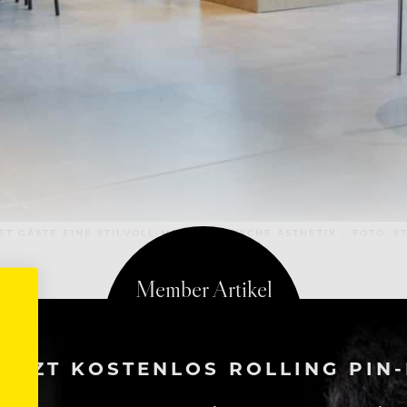
T GÄSTE EINE STILVOLL-MINIMALISTISCHE ÄSTHETIK – FOTO: 
ETZT KOSTENLOS ROLLING PIN