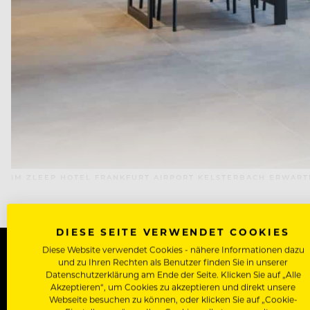
IM ZLEEP HOTEL FRANKFURT AIRPORT KELSTERBACH ERWARTE
DIESE SEITE VERWENDET COOKIES
Diese Website verwendet Cookies - nähere Informationen dazu
und zu Ihren Rechten als Benutzer finden Sie in unserer
Datenschutzerklärung am Ende der Seite. Klicken Sie auf „Alle
WERDE J
Akzeptieren“, um Cookies zu akzeptieren und direkt unsere
Webseite besuchen zu können, oder klicken Sie auf „Cookie-