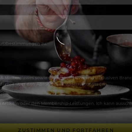
utzbestimmungen
zu.
os & Masterclasses sowie die besten News und exklusiven Branc
jederzeit über den Abmeldelink widerrufen werden.
Artikeln oder den Membership-Leistungen. Ich kann ausschließ
ZUSTIMMEN UND FORTFAHREN