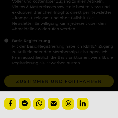
Voller und kostenloser Zugang zu allen Artikeln,
Videos & Masterclasses sowie die besten News und
exklusiven Branchen-Insights direkt per Newsletter
– kompakt, relevant und ohne Bullshit. Die
Newsletter-Einwilligung kann jederzeit über den
Abmeldelink widerrufen werden.
Basic-Registrierung
Mit der Basic-Registrierung habe ich KEINEN Zugang
zu Artikeln oder den Membership-Leistungen. Ich
kann ausschließlich die Basisfunktionen, wie z. B. die
Registrierung als Bewerber, nutzen.
ZUSTIMMEN UND FORTFAHREN