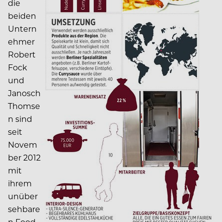
die
beiden
Untern
ehmer
Robert
Fock
und
Janosch
Thomse
n sind
seit
Novem
ber 2012
mit
ihrem
unüber
sehbare
n Food-