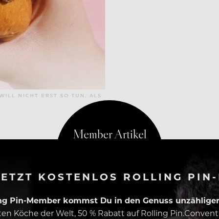
ILL NICHT ERST SO TUN, ALS
ETZT KOSTENLOS ROLLING PIN
ing Pin-Member kommst Du in den Genuss unzähliger 
esten Köche der Welt, 50 % Rabatt auf Rolling Pin.Conven