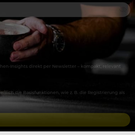
hen-Insights direkt per Newsletter – kompakt, relevant
lich die Basisfunktionen, wie z. B. die Registrierung als