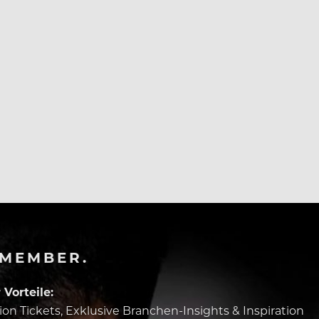
-MEMBER.
Vorteile:
tion Tickets, Exklusive Branchen-Insights & Inspiration