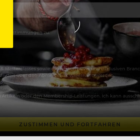
utzbestimmungen
zu.
os & Masterclasses sowie die besten News und exklusiven Branc
jederzeit über den Abmeldelink widerrufen werden.
Artikeln oder den Membership-Leistungen. Ich kann ausschließ
ZUSTIMMEN UND FORTFAHREN