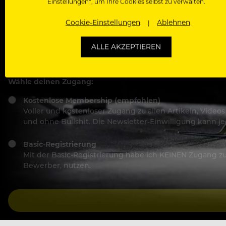
Einstellungen“, um Ihre Cookies selbst zu verwalten.
Cookie-Einstellungen
Ablehnen
ALLE AKZEPTIEREN
Ich stimme den
Nutzungsbedingungen
und
Datensch
Wähle deinen Zugang:
Kostenlose Membership (empfohlen)
Voller und kostenloser Zugang zu allen Artikeln, Vide
und ohne Bullshit. Die Newsletter-Einwilligung kann 
Basic-Registrierung
Mit der Basic-Registrierung habe ich KEINEN Zugang zu 
Bewerber, nutzen.