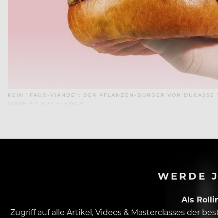
KEIN “FAUX-VIANDE”: DER PFLANZEN-BURGER VON DUCASSE W
WÄRE ER AUS FLEISCH
WERDE J
Als Roll
Zugriff auf alle Artikel, Videos & Masterclasses der b