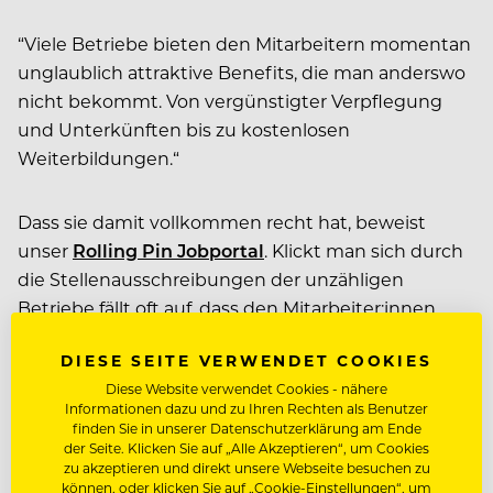
“Viele Betriebe bieten den Mitarbeitern momentan
unglaublich attraktive Benefits, die man anderswo
nicht bekommt. Von vergünstigter Verpflegung
und Unterkünften bis zu kostenlosen
Weiterbildungen.“
Dass sie damit vollkommen recht hat, beweist
unser
Rolling Pin Jobportal
. Klickt man sich durch
die Stellenausschreibungen der unzähligen
Betriebe fällt oft auf, dass den Mitarbeiter:innen
attraktive Benefits geboten werden:
DIESE SEITE VERWENDET COOKIES
Diese Website verwendet Cookies - nähere
Vergünstigte Kost und Logis
, Tickets für öffentliche
Informationen dazu und zu Ihren Rechten als Benutzer
Verkehrsmittel, bezahlte Weiterbildungskurse,
finden Sie in unserer Datenschutzerklärung am Ende
der Seite. Klicken Sie auf „Alle Akzeptieren“, um Cookies
Nutzung der betriebsinternen Wellnessanlagen
zu akzeptieren und direkt unsere Webseite besuchen zu
etc. Davon kann der “Standard-Berufstätige” nur
können, oder klicken Sie auf „Cookie-Einstellungen“, um