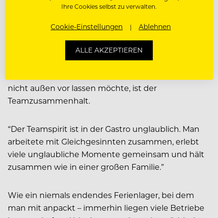
Ihre Cookies selbst zu verwalten.
träumen.
Cookie-Einstellungen
Ablehnen
Wenn aus Kollegen
Freunde werden
ALLE AKZEPTIEREN
Was Rapp-Schwan neben all diesen Punkten auch
nicht außen vor lassen möchte, ist der
Teamzusammenhalt.
“Der Teamspirit ist in der Gastro unglaublich. Man
arbeitete mit Gleichgesinnten zusammen, erlebt
viele unglaubliche Momente gemeinsam und hält
zusammen wie in einer großen Familie.”
Wie ein niemals endendes Ferienlager, bei dem
man mit anpackt – immerhin liegen viele Betriebe