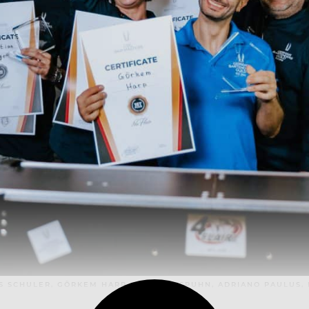
S SCHULER, GÖRKEM HARP, TORSTEN SPUHN, ADRIANO PAULUS, 