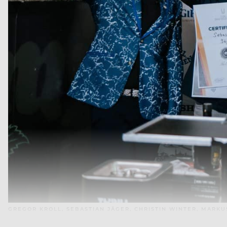
GREGOR KROLL, SEBASTIAN JÄGER, CHRISTIN WINTER, MARKU