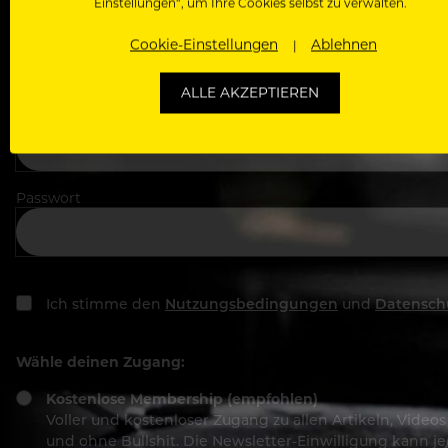
Einstellungen“, um Ihre Cookies selbst zu verwalten.
In welchem Bereich arbeitest du
Cookie-Einstellungen
Ablehnen
ALLE AKZEPTIEREN
Deine E-Mail Adresse
Passwort
Ich stimme den
Nutzungsbedingungen
und
Datensch
Wähle deinen Zugang:
Kostenlose Membership (empfohlen)
Voller und kostenloser Zugang zu allen Artikeln, Vide
und ohne Bullshit. Die Newsletter-Einwilligung kann 