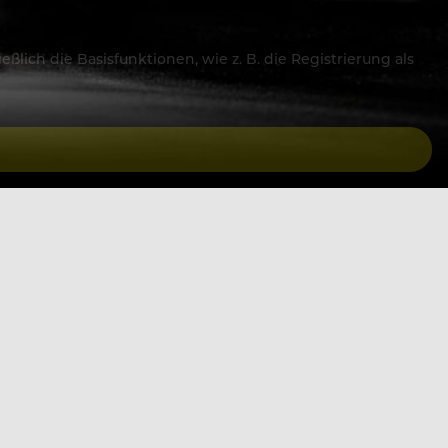
lich die Basisfunktionen, wie z. B. die Registrierung als