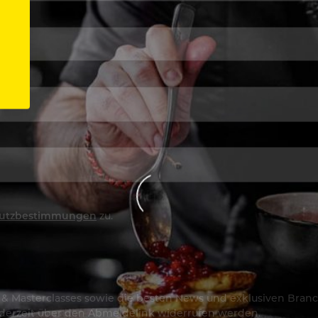
utzbestimmungen
zu.
os & Masterclasses sowie die besten News und exklusiven Branc
jederzeit über den Abmeldelink widerrufen werden.