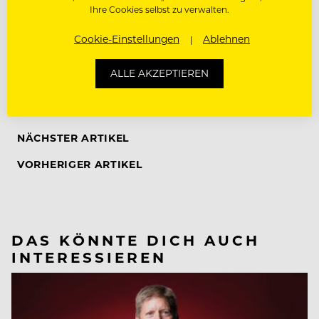
Ihre Cookies selbst zu verwalten.
Cookie-Einstellungen
Ablehnen
ALLE AKZEPTIEREN
HAUBENKOCH
JUNGE WILDE
STEFAN GLANTSCHNIG
NÄCHSTER ARTIKEL
VORHERIGER ARTIKEL
DAS KÖNNTE DICH AUCH
INTERESSIEREN