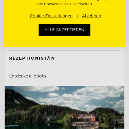
Retter Bio-Natur-Resort
Ihre Cookies selbst zu verwalten.
Cookie-Einstellungen
Ablehnen
8225 Pöllauberg, Österreich
ALLE AKZEPTIEREN
ETAGENFACHKRAFT (M/W/D)
REZEPTIONIST/IN
Entdecke alle Jobs