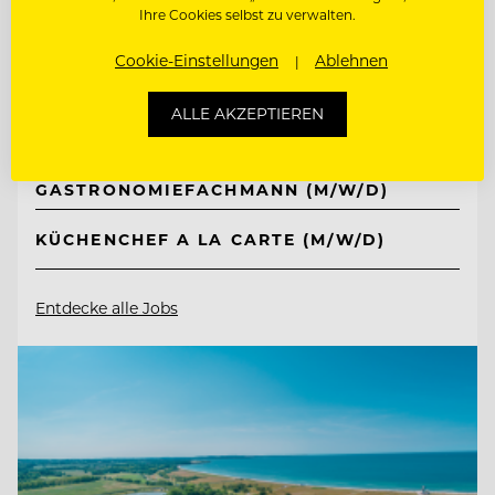
Ihre Cookies selbst zu verwalten.
Jungbrunn - Der Gutzeitort
Cookie-Einstellungen
Ablehnen
6675 Tannheim/Tirol, Österreich
ALLE AKZEPTIEREN
AUSBILDUNG ZUM
GASTRONOMIEFACHMANN (M/W/D)
KÜCHENCHEF A LA CARTE (M/W/D)
Entdecke alle Jobs