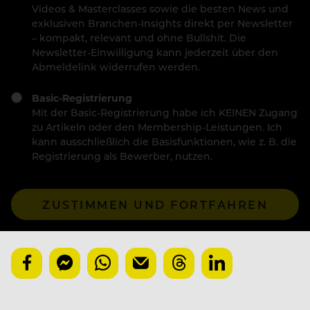
Videos & Masterclasses sowie die besten News und
exklusiven Branchen-Insights direkt per Newsletter
– kompakt, relevant und ohne Bullshit. Die
Newsletter-Einwilligung kann jederzeit über den
Abmeldelink widerrufen werden.
Basic-Registrierung
Mit der Basic-Registrierung habe ich KEINEN Zugang
zu Artikeln oder den Membership-Leistungen. Ich
kann ausschließlich die Basisfunktionen, wie z. B. die
Registrierung als Bewerber, nutzen.
ZUSTIMMEN UND FORTFAHREN