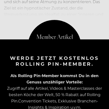
und sich auf seine Atmung zu konzentrieren. Das
Ziel ist ein hypnotischer Zustand, der die
Weinverkostung, im Idealfall, zu einer “inneren und
sinnlichen Reise” wird.
WERDE JETZT KOSTENLOS
ROLLING PIN-MEMBER.
Als Rolling Pin-Member kommst Du in den
Genuss unzähliger Vorteile:
Zugriff auf alle Artikel, Videos & Masterclasses der
besten Köche der Welt, 50 % Rabatt auf Rolling
Pin.Convention Tickets, Exklusive Branchen-
Insights & Inspiration u.v.m.