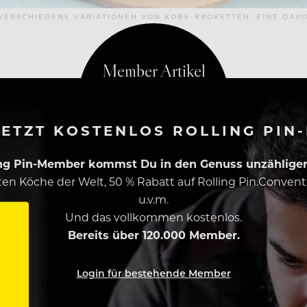
VERSCHIEDENE VARIATIONEN VON KOBE-KROKETTEN. EINE DAVO
ETZT KOSTENLOS ROLLING PIN
ing Pin-Member kommst Du in den Genuss unzähliger 
esten Köche der Welt, 50 % Rabatt auf Rolling Pin.Conven
u.v.m.
Und das vollkommen kostenlos.
Bereits über 120.000 Member.
Login für bestehende Member