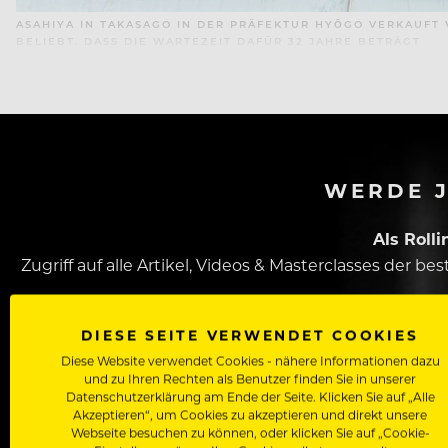
ASAHIYA IN TAKASAGO IN DER PRÄFEKTUR HYŌGO VERKAUFT 
BELIEBT, DASS DIE WARTEZEIT DAFÜR 32 JAHRE BETRÄGT
WERDE J
Als Roll
Zugriff auf alle Artikel, Videos & Masterclasses der b
DIESE SEITE VERWENDET COOKIES
Diese Website verwendet Cookies - nähere Informationen dazu
und zu Ihren Rechten als Benutzer finden Sie in unserer
Datenschutzerklärung am Ende der Seite. Klicken Sie auf „Alle
Akzeptieren“, um Cookies zu akzeptieren und direkt unsere
Webseite besuchen zu können, oder klicken Sie auf „Cookie-