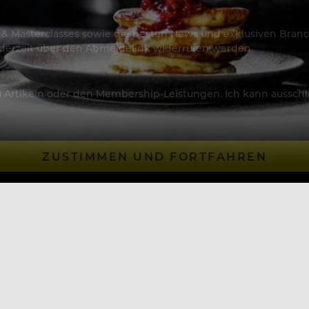
os & Masterclasses sowie die besten News und exklusiven Branc
jederzeit über den Abmeldelink widerrufen werden.
Artikeln oder den Membership-Leistungen. Ich kann ausschließ
ZUSTIMMEN UND FORTFAHREN