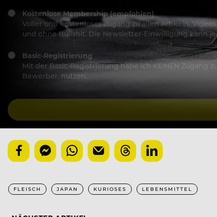
Kostenlose Membership (empfohlen)
Voller und kostenloser Zugang zu allen Artikeln, Vide
und ohne Bullshit. Die Newsletter-Einwilligung kann 
Basic-Registrierung
Mit der Basic-Registrierung habe ich KEINEN Zugang zu 
Bewerber, nutzen.
FLEISCH
JAPAN
KURIOSES
LEBENSMITTEL