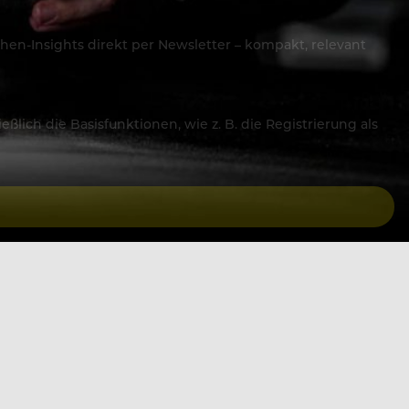
hen-Insights direkt per Newsletter – kompakt, relevant
lich die Basisfunktionen, wie z. B. die Registrierung als