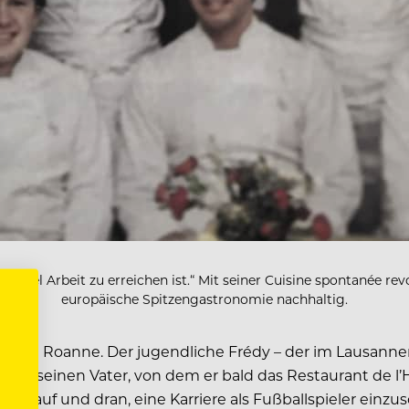
m viel Arbeit zu erreichen ist.“ Mit seiner Cuisine spontanée
rev
europäische Spitzengastronomie nachhaltig.
chen Roanne. Der jugendliche Frédy – der im Lausanne
m für seinen Vater, von dem er bald das Restaurant de l
er drauf und dran, eine Karriere als Fußballspieler einzu