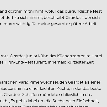
rhand dorthin mitnimmt, wofür das burgundische Nest
t dort zu sich nimmt, beschreibt Girardet – der sich
war enorm wichtig für meine gesamte spätere Arbeit –
lernte Girardet junior kühn das Küchenzepter im Hotel
es High-End-Restaurant. Innerhalb kürzester Zeit
narischen Paradigmenwechsel, den Girardet als einer
aucen, hin zu einer leichten Küche, in der das beste
. Girardets Schaffen mündete schließlich in das
eb: „Es geht dabei um die Suche nach Einfachheit,
eint, hegt Girardet also nicht erst seit seinem