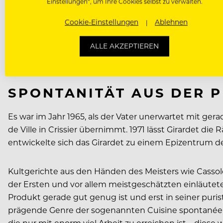
Einstellungen“, um Ihre Cookies selbst zu verwalten.
Cookie-Einstellungen
Ablehnen
Dass er den Lederball gegen den Kochlöffel eintausc
Roanne noch heute bekannt ist: in den Gourmettempel 
ALLE AKZEPTIEREN
letztlich doch zu einem Interview überreden ließ – al
eine solche Küche kannte man damals in der Schweiz 
SPONTANITÄT AUS DER 
Es war im Jahr 1965, als der Vater unerwartet mit ger
de Ville in Crissier übernimmt. 1971 lässt Girardet 
entwickelte sich das Girardet zu einem Epizentrum de
Kultgerichte aus den Händen des Meisters wie Cassol
der Ersten und vor allem meistgeschätzten einläutete
Produkt gerade gut genug ist und erst in seiner pur
prägende Genre der sogenannten Cuisine spontanée a
die nur mit enorm viel Arbeit zu erreichen ist – diese