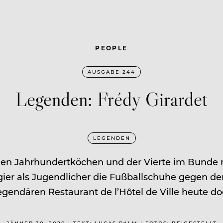
PEOPLE
AUSGABE 244
Legenden: Frédy Girardet
LEGENDEN
er den Jahrhundert­köchen und der Vierte im Bunde
er als Jugendlicher die Fußballschuhe gegen de
egendären Restaurant de l’Hôtel de Ville heute doc
JÄNNER 30, 2020 | TEXT: LUCAS PALM | FOTOS: BEIGESTELLT