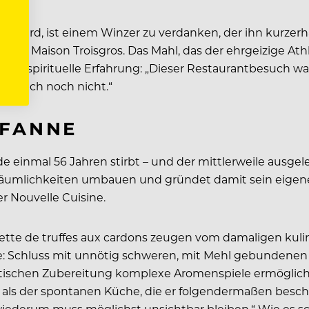
hen wird, ist einem Winzer zu verdanken, der ihn kurze
La Maison Troisgros. Das Mahl, das der ehrgeizige Athle
s eine spirituelle Erfahrung: „Dieser Restaurantbesuch 
einfach noch nicht.“
PFANNE
ade einmal 56 Jahren stirbt – und der mittlerweile ausge
die Räumlichkeiten umbauen und gründet damit sein eigen
r Nouvelle Cuisine.
ette de truffes aux cardons zeugen vom damaligen kuli
: Schluss mit unnötig schweren, mit Mehl gebundenen S
istischen Zubereitung komplexe Aromenspiele ermöglicht
ls der spontanen Küche, die er folgendermaßen beschri
 wiederum muss möglichst unsichtbar bleiben.“ Wie es sch