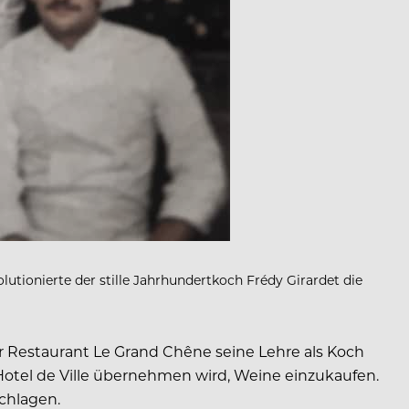
olutionierte der stille Jahrhundertkoch Frédy Girardet die
r Restaurant Le Grand Chêne seine Lehre als Koch
’Hotel de Ville übernehmen wird, Weine einzukaufen.
schlagen.