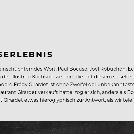
SERLEBNIS
 einschüchterndes Wort. Paul Bocuse, Joël Robuchon, E
r illustren Kochkolosse hört, die mit diesem so selten
ers. Frédy Girardet ist ohne Zweifel der unbekannteste 
ant Girardet verkauft hatte, zog er sich, anders als B
t Girardet etwas hieroglyphisch zur Antwort, als wir tel