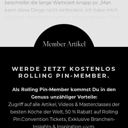
beschreibt die lange Wartezeit knapp so: „Man
kann diese Dinge nicht einfordern. Ich habe mich
natürlich unheimlich gefreut und auch wenn Jahr
für Jahr gemunkelt wurde…
WERDE JETZT KOSTENLOS
ROLLING PIN-MEMBER.
Als Rolling Pin-Member kommst Du in den
Genuss unzähliger Vorteile:
Zugriff auf alle Artikel, Videos & Masterclasses der
besten Köche der Welt, 50 % Rabatt auf Rolling
Pin.Convention Tickets, Exklusive Branchen-
Insights & Inspiration u.v.m.