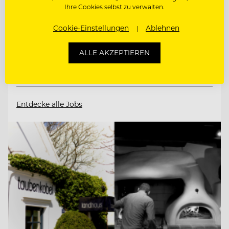
Schlosshotel Kitzbühel
Ihre Cookies selbst zu verwalten.
Cookie-Einstellungen
Ablehnen
6370 Kitzbühel, Österreich
ALLE AKZEPTIEREN
F&B CONTROLLER (M/W/D)
Entdecke alle Jobs