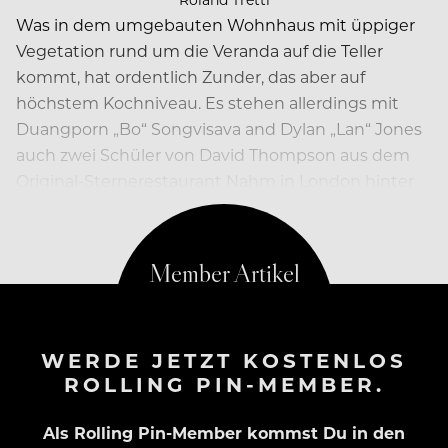
Was in dem umgebauten Wohnhaus mit üppiger
Vegetation rund um die Veranda auf die Teller
kommt, hat ordentlich Zunder, das aber auf
höchstem Kochniveau. Es stehen allerdings mit
Duangporn „Bo“ Songvisava and Dylan „Lan“ Jones
auch zwei Schüler von David Thompson aus dem
Original-Sternerestaurant Nahm in London hinter
dem Herd. Das ist schon mal ein Garant dafür, dass…
WERDE JETZT KOSTENLOS
ROLLING PIN-MEMBER.
Als Rolling Pin-Member kommst Du in den