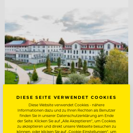
DIESE SEITE VERWENDET COOKIES
TOP ARBEITGEBER
Diese Website verwendet Cookies - nähere
Ritter von Kempski Privathotels &
Informationen dazu und zu Ihren Rechten als Benutzer
finden Sie in unserer Datenschutzerklärung am Ende
Resorts
der Seite. Klicken Sie auf „Alle Akzeptieren“, um Cookies
zu akzeptieren und direkt unsere Webseite besuchen zu
06536 Südharz/ OT Stolberg, Deutschland
können, oder klicken Sie auf „Cookie-Einstellungen“, um