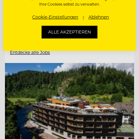
Ihre Cookies selbst zu verwalten.
SOUS CHEF GOURMET (M/W/D)
Cookie-Einstellungen
Ablehnen
STELLVERTRETENDE
ALLE AKZEPTIEREN
RESTAURANTLEITUNG (M/W/D)
Entdecke alle Jobs