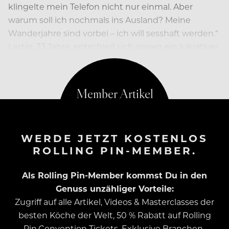
klingelte mein Telefon nicht nur einmal. Aber
warum soll ich nochmals ins Ausland? Meine
Wanderjahre sind vorbei – ich will sesshaft werden.“
Lastin, 33 Jahre, entschied sich gegen ein lukratives
Angebot in Singapur. Und für Kärnten. Für das…
WERDE JETZT KOSTENLOS
ROLLING PIN-MEMBER.
Als Rolling Pin-Member kommst Du in den
Genuss unzähliger Vorteile:
Zugriff auf alle Artikel, Videos & Masterclasses der
besten Köche der Welt, 50 % Rabatt auf Rolling
Pin.Convention Tickets, Exklusive Branchen-