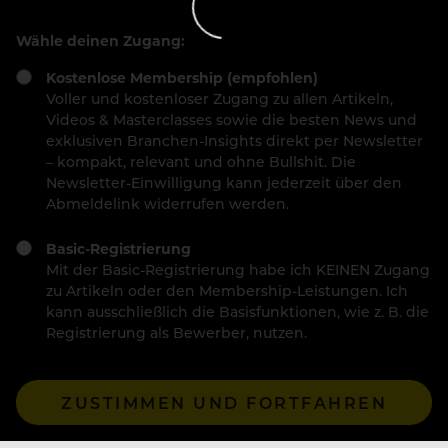
Wähle deinen Zugang:
Kostenlose Membership (empfohlen)
Voller und kostenloser Zugang zu allen Artikeln,
Videos & Masterclasses sowie die besten News und
exklusiven Branchen-Insights direkt per Newsletter
– kompakt, relevant und ohne Bullshit. Die
Newsletter-Einwilligung kann jederzeit über den
Abmeldelink widerrufen werden.
Basic-Registrierung
Mit der Basic-Registrierung habe ich KEINEN Zugang
zu Artikeln oder den Membership-Leistungen. Ich
kann ausschließlich die Basisfunktionen, wie z. B. die
Registrierung als Bewerber, nutzen.
ZUSTIMMEN UND FORTFAHREN