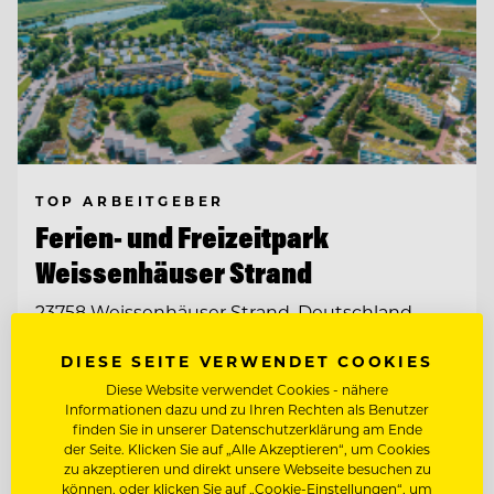
TOP ARBEITGEBER
Ferien- und Freizeitpark
Weissenhäuser Strand
23758 Weissenhäuser Strand, Deutschland
DIESE SEITE VERWENDET COOKIES
KÜCHENCHEF MÖWENBRÄU (M/W/D)
Diese Website verwendet Cookies - nähere
Informationen dazu und zu Ihren Rechten als Benutzer
finden Sie in unserer Datenschutzerklärung am Ende
KÜCHENCHEF AMERICAN DINER (M/W/D)
der Seite. Klicken Sie auf „Alle Akzeptieren“, um Cookies
zu akzeptieren und direkt unsere Webseite besuchen zu
können, oder klicken Sie auf „Cookie-Einstellungen“, um