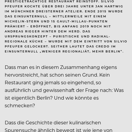
PRESTIGETRÄCHTIGE RESTAURANT REINSTOFF. SILVIO
PFEUFER KOCHTE ÜBER DREI JAHRE UNTER JAN HARTWIG
IM MÜNCHNER DREI­STERNER ATELIER. ENDE 2015 WURDE
DAS EINSUNTERNULL – MITTLERWEILE MIT EINEM
MICHELIN-STERN UND 15 GAULT-MILLAU-PUNKTEN
PRÄMIERT – ERÖFFNET, BIS ANFANG 2019 NOCH MIT
ANDREAS RIEGER HINTER DEM HERD. DAS
URSPRUNGSKONZEPT – PURISTISCHE UND RADIKAL-
REGIONALE KÜCHE – WURDE MIT DEM EINTRITT VON SILVIO
PFEUFER GELOCKERT. SEITHER LAUTET DAS CREDO IM
EINSUNTERNULL „WENIGER REGIONALIÄT, MEHR BERLIN“.
Dass man es in diesem Zusammenhang eigens
hervorstreicht, hat schon seinen Grund. Kein
Restaurant ging jemals so eingehend, so
ausführlich und gewissenhaft der Frage nach: Was
ist eigentlich Berlin? Und wie könnte es
schmecken?
Dass die Geschichte dieser kulinarischen
Spurensuche ähnlich bewegt ist wie jene von