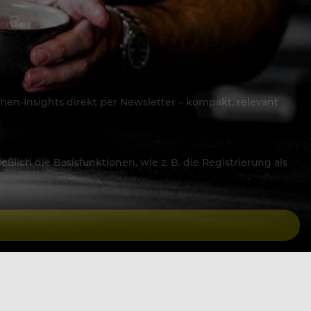
hen-Insights direkt per Newsletter – kompakt, relevant
lich die Basisfunktionen, wie z. B. die Registrierung als