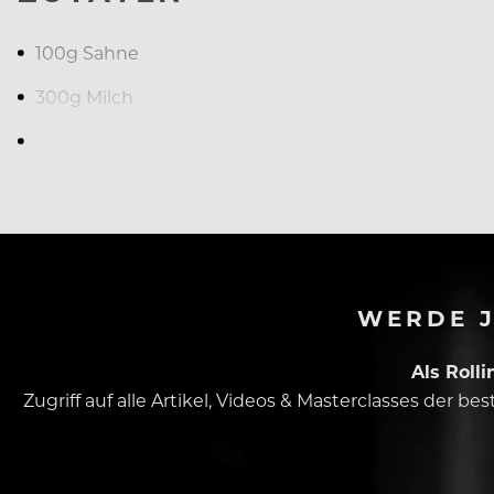
100g Sahne
300g Milch
55g Dextrose
WERDE J
Als Roll
Zugriff auf alle Artikel, Videos & Masterclasses der b