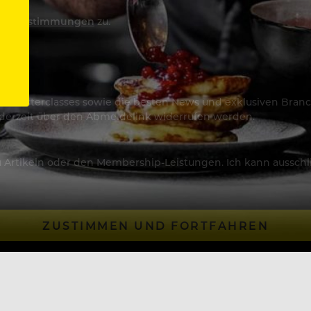
utzbestimmungen
zu.
os & Masterclasses sowie die besten News und exklusiven Branc
jederzeit über den Abmeldelink widerrufen werden.
Artikeln oder den Membership-Leistungen. Ich kann ausschließ
ZUSTIMMEN UND FORTFAHREN