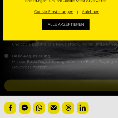
Einstellungen“, um Ihre Cookies selbst zu verwalten.
Ich stimme den
Nutzungsbedingungen
und
Datensch
Cookie-Einstellungen
Ablehnen
Wähle deinen Zugang:
ALLE AKZEPTIEREN
Kostenlose Membership (empfohlen)
Voller und kostenloser Zugang zu allen Artikeln, Vide
und ohne Bullshit. Die Newsletter-Einwilligung kann 
Basic-Registrierung
Mit der Basic-Registrierung habe ich KEINEN Zugang zu 
Bewerber, nutzen.