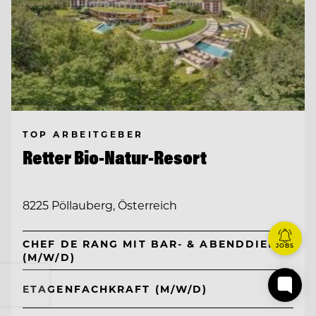
TOP ARBEITGEBER
Retter Bio-Natur-Resort
8225 Pöllauberg, Österreich
CHEF DE RANG MIT BAR- & ABENDDIENST
JOBS
(M/W/D)
ETAGENFACHKRAFT (M/W/D)