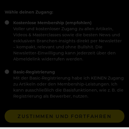
Wähle deinen Zugang:
Kostenlose Membership (empfohlen)
Voller und kostenloser Zugang zu allen Artikeln,
Videos & Masterclasses sowie die besten News und
exklusiven Branchen-Insights direkt per Newsletter
– kompakt, relevant und ohne Bullshit. Die
Newsletter-Einwilligung kann jederzeit über den
Abmeldelink widerrufen werden.
Basic-Registrierung
Mit der Basic-Registrierung habe ich KEINEN Zugang
zu Artikeln oder den Membership-Leistungen. Ich
kann ausschließlich die Basisfunktionen, wie z. B. die
Registrierung als Bewerber, nutzen.
ZUSTIMMEN UND FORTFAHREN