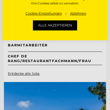
Ihre Cookies selbst zu verwalten.
TOP ARBEITGEBER
Hotel Hochschober
Cookie-Einstellungen
Ablehnen
ALLE AKZEPTIEREN
9565 Ebene Reichenau, Österreich
BARMITARBEITER
CHEF DE
RANG/RESTAURANTFACHMANN/FRAU
Entdecke alle Jobs