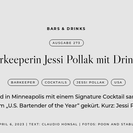
BARS & DRINKS
AUSGABE 273
keeperin Jessi Pollak mit Drin
BARKEEPER
COCKTAILS
JESSI POLLAK
USA
 in Minneapolis mit einem Signature Cocktail samt 
U.S. Bartender of the Year“ gekürt. Kurz: Jessi 
PRIL 6, 2023 | TEXT: CLAUDIO HONSAL | FOTOS: POON AND STAB