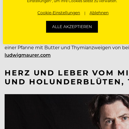
Einstellungen“, um Ihre Cookies selbst zu verwalten.
Cookie-Einstellungen
Ablehnen
ALLE AKZEPTIEREN
Die Hirschherzen befreit der Nose-to-tail-Experte Lu
einer Pfanne mit Butter und Thymianzweigen von be
ludwigmaurer.com
HERZ UND LEBER VOM M
UND HOLUNDERBLÜTEN,