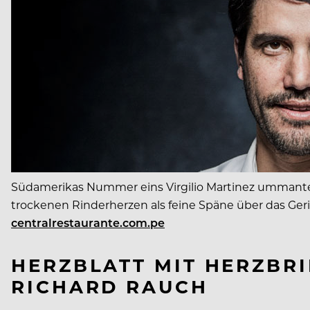
Südamerikas Nummer eins Virgilio Martinez ummantelt
trockenen Rinderherzen als feine Späne über das Geri
centralrestaurante.com.pe
HERZBLATT MIT HERZBRI
RICHARD RAUCH