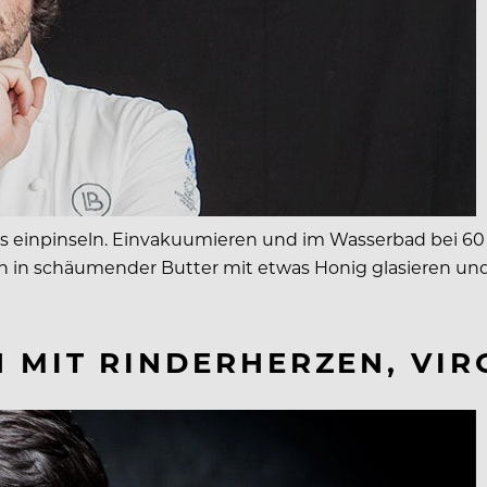
inpinseln. Einvakuumieren und im Wasserbad bei 60 Gr
 in schäumender Butter mit etwas Honig glasieren un
 MIT RINDERHERZEN, VIR