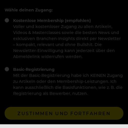
Wähle deinen Zugang:
Kostenlose Membership (empfohlen)
Voller und kostenloser Zugang zu allen Artikeln,
Videos & Masterclasses sowie die besten News und
exklusiven Branchen-Insights direkt per Newsletter
– kompakt, relevant und ohne Bullshit. Die
Newsletter-Einwilligung kann jederzeit über den
Abmeldelink widerrufen werden.
Basic-Registrierung
Mit der Basic-Registrierung habe ich KEINEN Zugang
zu Artikeln oder den Membership-Leistungen. Ich
kann ausschließlich die Basisfunktionen, wie z. B. die
Registrierung als Bewerber, nutzen.
ZUSTIMMEN UND FORTFAHREN