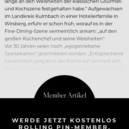
lange an den Weisheiten der klassischen Gourmet-
und Kochszene festgehalten habe.“ Aufgewachsen
im Landkreis Kulmbach in einer Hotelierfamilie in
Wirsberg, erfuhr er schon früh, worauf es in der
Fine-Dining-Szene vermeintlich ankam: „auf den
großen Küchenchef und seine Weisheiten“.
Vor 30 Jahren seien noch „egogetriebene
Speisekarten“ geschrieben worden. „Entsprechend
hierarchisch ging es in der Küche zu“, erinnert sich
Herrmann, „und ich habe immer gedacht, das muss
so sein.“
WERDE JETZT KOSTENLOS
ROLLING PIN-MEMBER.