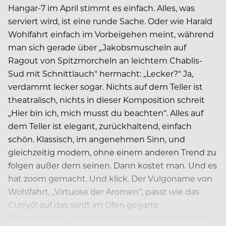
Hangar-7 im April stimmt es einfach. Alles, was
serviert wird, ist eine runde Sache. Oder wie Harald
Wohlfahrt einfach im Vorbeigehen meint, während
man sich gerade über „Jakobsmuscheln auf
Ragout von Spitzmorcheln an leichtem Chablis-
Sud mit Schnittlauch“ hermacht: „Lecker?“ Ja,
verdammt lecker sogar. Nichts auf dem Teller ist
theatralisch, nichts in dieser Komposition schreit
„Hier bin ich, mich musst du beachten“. Alles auf
dem Teller ist elegant, zurückhaltend, einfach
schön. Klassisch, im angenehmen Sinn, und
gleichzeitig modern, ohne einem anderen Trend zu
folgen außer dem seinen. Dann kostet man. Und es
hat zoom gemacht. Und klick. Der Vulgoname von
Wohlfahrt, „Virtuose der Aromen“, passt wie das
Curryöl auf das sanft im Ofen gegarte
Rotbarbenfilet. Man denkt daran, wie man diesem