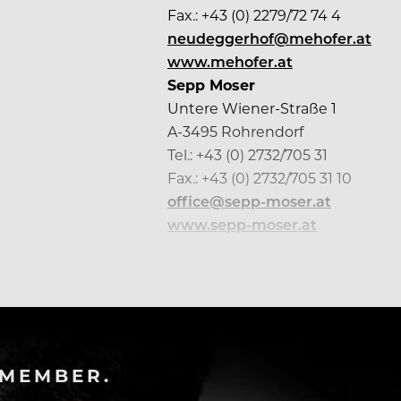
Fax.: +43 (0) 2279/72 74 4
neudeggerhof@mehofer.at
www.mehofer.at
Sepp Moser
Untere Wiener-Straße 1
A-3495 Rohrendorf
Tel.: +43 (0) 2732/705 31
Fax.: +43 (0) 2732/705 31 10
office@sepp-moser.at
www.sepp-moser.at
-MEMBER.