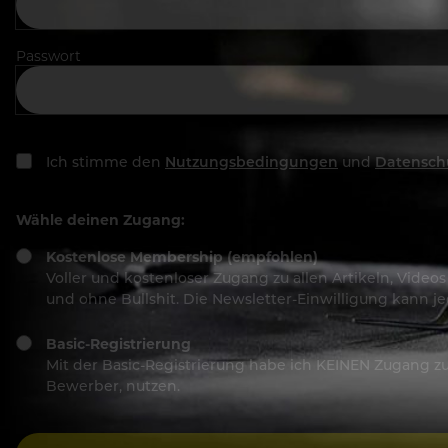
Passwort
Ich stimme den
Nutzungsbedingungen
und
Datensch
Wähle deinen Zugang:
Kostenlose Membership (empfohlen)
Voller und kostenloser Zugang zu allen Artikeln, Vide
und ohne Bullshit. Die Newsletter-Einwilligung kann 
Basic-Registrierung
Mit der Basic-Registrierung habe ich KEINEN Zugang zu 
Bewerber, nutzen.