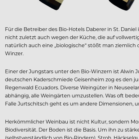
Für die Betreiber des Bio-Hotels Daberer in St. Danie
nicht zuletzt auch wegen der Küche, die auf vollwert
natürlich auch eine „biologische“ stößt man ziemlich 
Winzer.
Einer der Jungstars unter den Bio-Winzern ist Alwin
deutschen Kaderschmiede Geisenheim zog es den jung
Regenwald Ecuadors. Diverse Weingüter in Neuseela
abhängig, alle Weingärten umzustellen. Was oft bede
Falle Jurtschitsch geht es um andere Dimensionen, 
Herkömmlicher Weinbau ist nicht Kultur, sondern Monok
Biodiversität. Der Boden ist die Basis. Um ihn zu st
(selbstverständlich von Bio-Rindern), Stroh, Häcksel