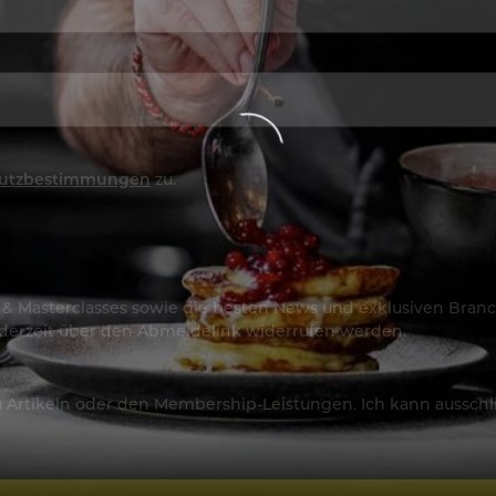
utzbestimmungen
zu.
os & Masterclasses sowie die besten News und exklusiven Branc
jederzeit über den Abmeldelink widerrufen werden.
Artikeln oder den Membership-Leistungen. Ich kann ausschließ