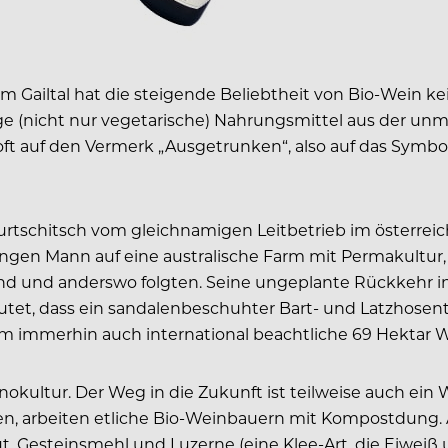
l im Gailtal hat die steigende Beliebtheit von Bio-Wein 
ige (nicht nur vegetarische) Nahrungsmittel aus der un
oft auf den Vermerk „Ausgetrunken“, also auf das Symbol
 Jurtschitsch vom gleichnamigen Leitbetrieb im österre
en Mann auf eine australische Farm mit Permakultur, 
nd und anderswo folgten. Seine ungeplante Rückkehr 
utet, dass ein sandalenbeschuhter Bart- und Latzhosent
um immerhin auch international beachtliche 69 Hektar 
ultur. Der Weg in die Zukunft ist teilweise auch ein We
ärken, arbeiten etliche Bio-Weinbauern mit Kompostdung
gut, Gesteinsmehl und Luzerne (eine Klee-Art, die Eiwei