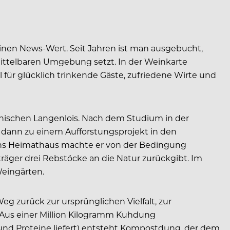
keinen News-Wert. Seit Jahren ist man ausgebucht,
mittelbaren Umgebung setzt. In der Weinkarte
 für glücklich trinkende Gäste, zufriedene Wirte und
ichischen Langenlois. Nach dem Studium in der
dann zu einem Aufforstungsprojekt in den
ins Heimathaus machte er von der Bedingung
räger drei Rebstöcke an die Natur zurückgibt. Im
Weingärten.
g zurück zur ursprünglichen Vielfalt, zur
. Aus einer Million Kilogramm Kuhdung
ß und Proteine liefert) entsteht Kompostdung, der dem