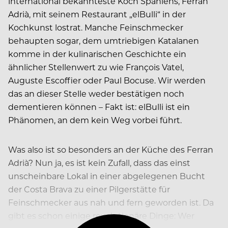
international bekannteste Koch Spaniens, Ferran
Adrià, mit seinem Restaurant „elBulli“ in der
Kochkunst lostrat. Manche Feinschmecker
behaupten sogar, dem umtriebigen Katalanen
komme in der kulinarischen Geschichte ein
ähnlicher Stellenwert zu wie François Vatel,
Auguste Escoffier oder Paul Bocuse. Wir werden
das an dieser Stelle weder bestätigen noch
dementieren können – Fakt ist: elBulli ist ein
Phänomen, an dem kein Weg vorbei führt.
Was also ist so besonders an der Küche des Ferran
Adrià? Nun ja, es ist kein Zufall, dass das einst
unscheinbare Lokal in einer abgelegenen Bucht
der Costa Brava zu einer Pilgerstätte für
Feinschmecker aus nah und fern geworden ist. Da
gibt es schon einige revolutionäre Dinge: Wer