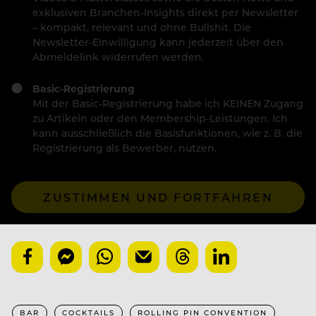
exklusiven Branchen-Insights direkt per Newsletter
– kompakt, relevant und ohne Bullshit. Die
Newsletter-Einwilligung kann jederzeit über den
Abmeldelink widerrufen werden.
Basic-Registrierung
Mit der Basic-Registrierung habe ich KEINEN Zugang
zu Artikeln oder den Membership-Leistungen. Ich
kann ausschließlich die Basisfunktionen, wie z. B. die
Registrierung als Bewerber, nutzen.
ZUSTIMMEN UND FORTFAHREN
BAR
COCKTAILS
ROLLING PIN CONVENTION