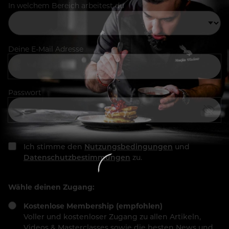
In welchem Bereich arbeitest du
Deine E-Mail Adresse
Passwort
Ich stimme den
Nutzungsbedingungen
und
Datenschutzbestimmungen
zu.
Wähle deinen Zugang:
Kostenlose Membership (empfohlen)
Voller und kostenloser Zugang zu allen Artikeln,
Videos & Masterclasses sowie die besten News und