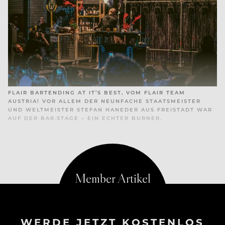
FLAIR BARTENDING AT IT’S BEST, VOM FLAIR TEAM
AUSTRIA! VOR ALLEM DER NEUNFACHE STAATSMEISTER
UND WELTMEISTER STEFAN HANEDER AUS FREISTADT WAR
AUF DER BAR.STAGE – EIN ECHTER BURNER.
www.rollingpinconvention.com
WERDE JETZT KOSTENLOS