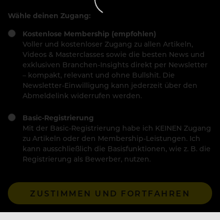
Wähle deinen Zugang:
Kostenlose Membership (empfohlen)
Voller und kostenloser Zugang zu allen Artikeln,
Videos & Masterclasses sowie die besten News und
exklusiven Branchen-Insights direkt per Newsletter
– kompakt, relevant und ohne Bullshit. Die
Newsletter-Einwilligung kann jederzeit über den
Abmeldelink widerrufen werden.
Basic-Registrierung
Mit der Basic-Registrierung habe ich KEINEN Zugang
zu Artikeln oder den Membership-Leistungen. Ich
kann ausschließlich die Basisfunktionen, wie z. B. die
Registrierung als Bewerber, nutzen.
ZUSTIMMEN UND FORTFAHREN