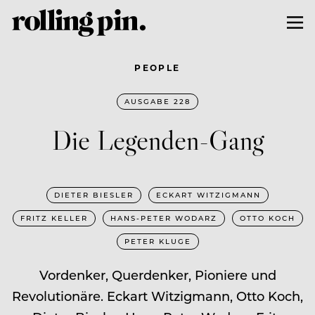
PEOPLE
AUSGABE 228
Die Legenden-Gang
DIETER BIESLER
ECKART WITZIGMANN
FRITZ KELLER
HANS-PETER WODARZ
OTTO KOCH
PETER KLUGE
Vordenker, Querdenker, Pioniere und
Revolutionäre. Eckart Witzigmann, Otto Koch,